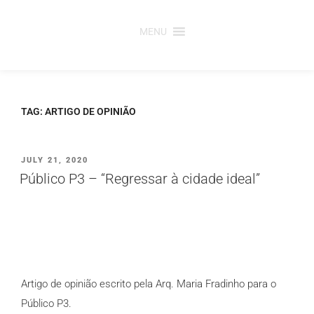
Saltar
para
MENU
o
conteúdo
TAG:
ARTIGO DE OPINIÃO
PUBLICADO
JULY 21, 2020
EM
Público P3 – “Regressar à cidade ideal”
Artigo de opinião escrito pela Arq. Maria Fradinho para o
Público P3.