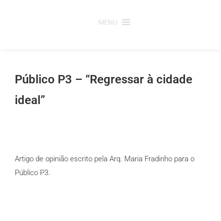
Saltar
para
MENU
o
conteúdo
Público P3 – “Regressar à cidade
ideal”
Artigo de opinião escrito pela Arq. Maria Fradinho para o
Público P3.