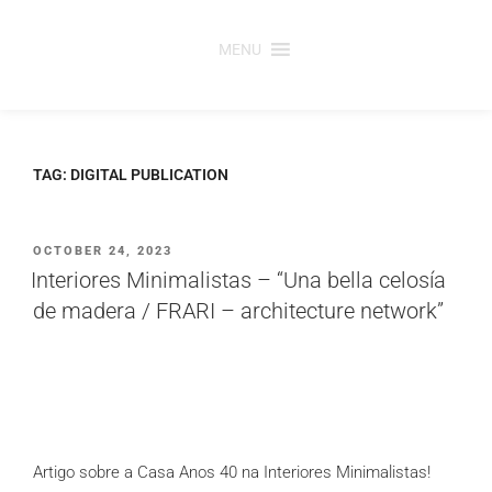
Saltar
para
MENU
o
conteúdo
TAG:
DIGITAL PUBLICATION
PUBLICADO
OCTOBER 24, 2023
EM
Interiores Minimalistas – “Una bella celosía
de madera / FRARI – architecture network”
Artigo sobre a Casa Anos 40 na Interiores Minimalistas!