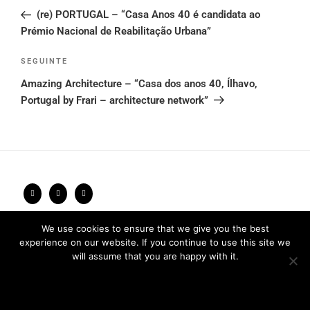
navigation
anterior
(re) PORTUGAL – “Casa Anos 40 é candidata ao
Prémio Nacional de Reabilitação Urbana”
Conteúdo
SEGUINTE
seguinte
Amazing Architecture – “Casa dos anos 40, Ílhavo,
Portugal by Frari – architecture network”
Política de Privacidade
2026 © FRARI - All Rights Reserved /
We use cookies to ensure that we give you the best
experience on our website. If you continue to use this site we
made by
Unpxl.
will assume that you are happy with it.
Ok
Privacy policy