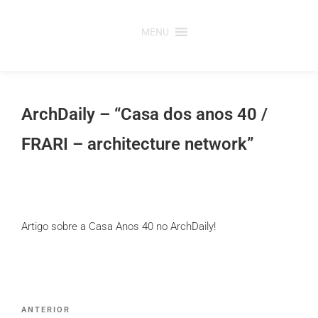
Saltar
para
MENU
o
conteúdo
ArchDaily – “Casa dos anos 40 /
FRARI – architecture network”
Artigo sobre a Casa Anos 40 no ArchDaily!
Post
Conteúdo
ANTERIOR