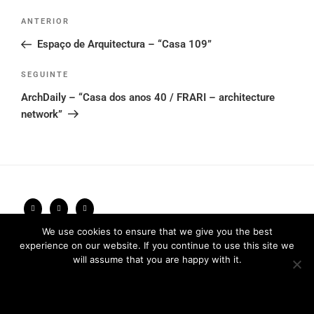
Post
Conteúdo
ANTERIOR
navigation
anterior
Espaço de Arquitectura – “Casa 109”
Conteúdo
SEGUINTE
seguinte
ArchDaily – “Casa dos anos 40 / FRARI – architecture
network”
We use cookies to ensure that we give you the best
Política de Privacidade
2026 © FRARI - All Rights Reserved /
experience on our website. If you continue to use this site we
made by
Unpxl.
will assume that you are happy with it.
Ok
Privacy policy