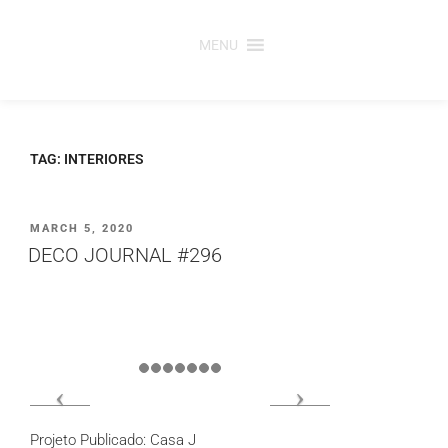
Saltar
para
MENU
o
conteúdo
TAG:
INTERIORES
PUBLICADO
MARCH 5, 2020
EM
DECO JOURNAL #296
Projeto Publicado: Casa J