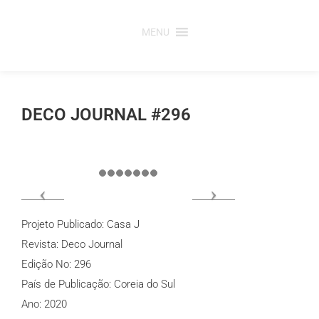
Saltar
para
MENU
o
conteúdo
DECO JOURNAL #296
Projeto Publicado: Casa J
Revista: Deco Journal
Edição No: 296
País de Publicação: Coreia do Sul
Ano: 2020