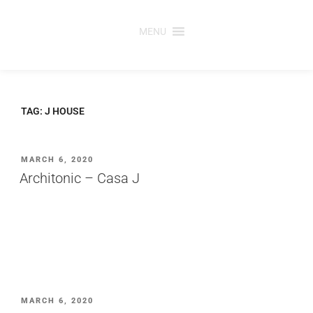
Saltar
para
MENU
o
conteúdo
TAG:
J HOUSE
PUBLICADO
MARCH 6, 2020
EM
Architonic – Casa J
PUBLICADO
MARCH 6, 2020
EM