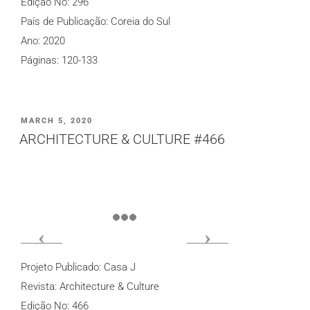
Edição No: 296
País de Publicação: Coreia do Sul
Ano: 2020
Páginas: 120-133
PUBLICADO
MARCH 5, 2020
EM
ARCHITECTURE & CULTURE #466
Projeto Publicado: Casa J
Revista: Architecture & Culture
Edição No: 466