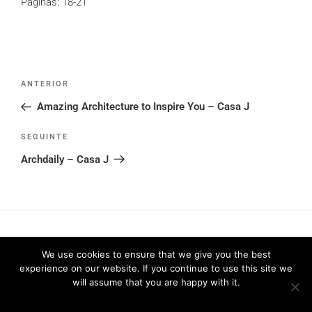
Páginas: 18-21
Post
Conteúdo
ANTERIOR
navigation
anterior
Amazing Architecture to Inspire You – Casa J
Conteúdo
SEGUINTE
seguinte
Archdaily – Casa J
We use cookies to ensure that we give you the best
experience on our website. If you continue to use this site we
will assume that you are happy with it.
Política de Privacidade
2026 © FRARI - All Rights Reserved /
made by
Unpxl.
Ok
Privacy policy