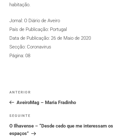
habitação.
Jornal: O Diário de Aveiro
País de Publicação: Portugal
Data de Publicação: 26 de Maio de 2020
Secção: Coronavirus
Página: 08
Post
Conteúdo
ANTERIOR
navigation
anterior
AveiroMag – Maria Fradinho
Conteúdo
SEGUINTE
seguinte
O Ilhavense – “Desde cedo que me interessam os
espaços”