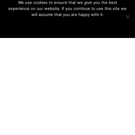
Jornal: O Ilhavense
We use cookies to ensure that we give you the best
País de Publicação: Portugal
experience on our website. If you continue to use this site we
will assume that you are happy with it.
Data de Publicação: 15 de Junho de 2020
Página: 08-09
Ok
Privacy policy
Post
Conteúdo
ANTERIOR
navigation
anterior
Diário de Aveiro – O meu metro quadrado
Conteúdo
SEGUINTE
seguinte
Home Journal – Casa J