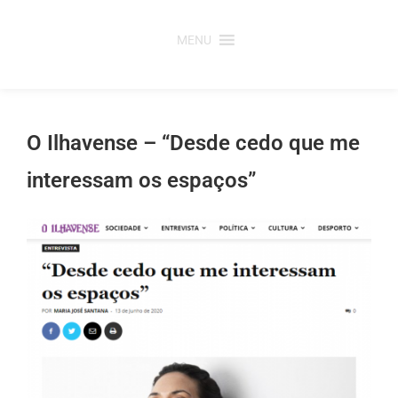
Saltar
para
MENU
o
conteúdo
O Ilhavense – “Desde cedo que me
interessam os espaços”